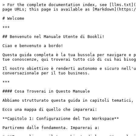
> For the complete documentation index, see [llms.txt](
page URLs; this page is available as [Markdown](https:/
# Welcome

***

## Benvenuto nel Manuale Utente di Bookli!

Ciao e benvenuto a bordo!

Questa guida completa è la tua bussola per navigare e p
tue conoscenze, qui troverai tutto ciò di cui hai bisog
Il nostro obiettivo è renderti autonomo e sicuro nell'u
conversazionale per il tuo business.

***

#### Cosa Troverai in Questo Manuale

Abbiamo strutturato questa guida in capitoli tematici, 
Ecco una mappa di quello che imparerai:

**Capitolo 1: Configurazione del Tuo Workspace**

Partiremo dalle fondamenta. Imparerai a:
