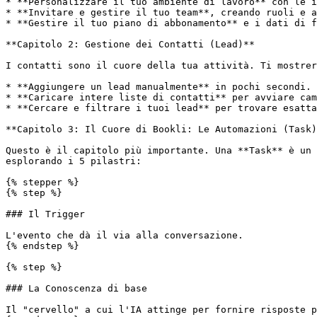
* **Personalizzare il tuo ambiente di lavoro** con le i
* **Invitare e gestire il tuo team**, creando ruoli e a
* **Gestire il tuo piano di abbonamento** e i dati di f
**Capitolo 2: Gestione dei Contatti (Lead)**

I contatti sono il cuore della tua attività. Ti mostrer
* **Aggiungere un lead manualmente** in pochi secondi.

* **Caricare intere liste di contatti** per avviare cam
* **Cercare e filtrare i tuoi lead** per trovare esatta
**Capitolo 3: Il Cuore di Bookli: Le Automazioni (Task)
Questo è il capitolo più importante. Una **Task** è un 
esplorando i 5 pilastri:

{% stepper %}

{% step %}

### Il Trigger

L'evento che dà il via alla conversazione.

{% endstep %}

{% step %}

### La Conoscenza di base

Il "cervello" a cui l'IA attinge per fornire risposte p