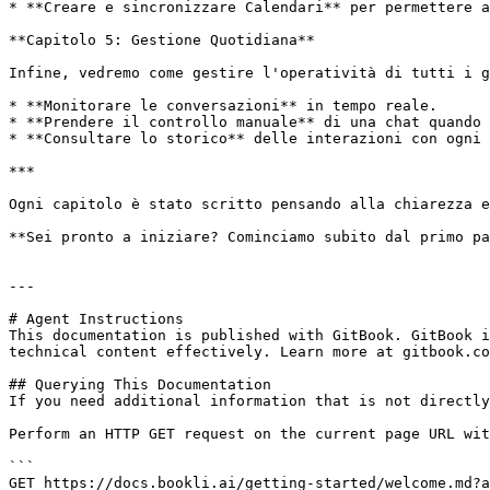
* **Creare e sincronizzare Calendari** per permettere a
**Capitolo 5: Gestione Quotidiana**

Infine, vedremo come gestire l'operatività di tutti i g
* **Monitorare le conversazioni** in tempo reale.

* **Prendere il controllo manuale** di una chat quando 
* **Consultare lo storico** delle interazioni con ogni 
***

Ogni capitolo è stato scritto pensando alla chiarezza e
**Sei pronto a iniziare? Cominciamo subito dal primo pa
---

# Agent Instructions

This documentation is published with GitBook. GitBook i
technical content effectively. Learn more at gitbook.co
## Querying This Documentation

If you need additional information that is not directly
Perform an HTTP GET request on the current page URL wit
```

GET https://docs.bookli.ai/getting-started/welcome.md?a