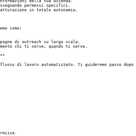
nformazioni della tua azienda.

ssegnando permessi specifici.

atturazione in totale autonomia.

emo come:

pagne di outreach su larga scala.

mente chi ti serve, quando ti serve.

**

flusso di lavoro automatizzato. Ti guideremo passo dopo 
recise.
